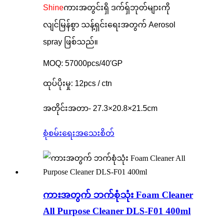
Shine
ကားအတွင်းရှိ ဒက်ရှ်ဘုတ်များကို
လျင်မြန်စွာ သန့်ရှင်းရေးအတွက် Aerosol
spray ဖြစ်သည်။
MOQ: 57000pcs/40′GP
ထုပ်ပိုးမှု: 12pcs / ctn
အတိုင်းအတာ- 27.3×20.8×21.5cm
စုံစမ်းရေး
အသေးစိတ်
ကားအတွက် ဘက်စုံသုံး Foam Cleaner
All Purpose Cleaner DLS-F01 400ml