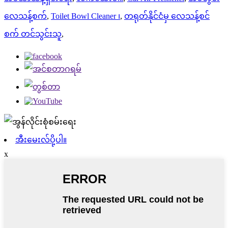
လေသန့်စက်
,
Toilet Bowl Cleaner ၊
,
တရုတ်နိုင်ငံမှ လေသန့်စင်
စက် တင်သွင်းသူ
,
အီးမေးလ်ပို့ပါ။
x