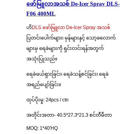
ဖော်မြူလာအသစ် De-Icer Spray DLS-
F06 400ML
ဟိ
DLS ဖော်မြူလာ De-Icer Spray အသစ်
ပြတင်းပေါက်များ၊ မှန်များနှင့် သော့ခလောက်
များမှ ရေခဲများကို ရှင်းလင်းရန်အတွက်
အသုံးပြုသည်။
ရေခဲဖယ်ရှားခြင်း၊ ရေခဲသန့်စင်ခြင်း၊ ရေခဲ
အရည်ပျော်ခြင်း။
ထုပ်ပိုးမှု: 24pcs / ctn
အတိုင်းအတာ- 40.5*27.3*21.3 စင်တီမီတာ
MOQ: 1*40′HQ