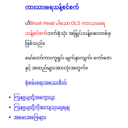
ကားသားရေသန့်စင်စက်
ဟိ
Brush Head ပါသော DLS ကားသားရေ
သန့်စင်စက်
ဘက်စုံသုံး အမြှုပ်သန့်ဆေးတစ်ခု
ဖြစ်သည်။
မော်တော်ကားကူရှင်၊ မျက်နှာကျက်၊ ကော်ဇော
နှင့် အထည်များအားလုံးအတွက်။
စုံစမ်းရေး
အသေးစိတ်
ကြှနျုပျတို့အကွောငျး
ကြှနျုပျတို့ကိုဆကျသှယျရနျ
အမေးအဖြေများ