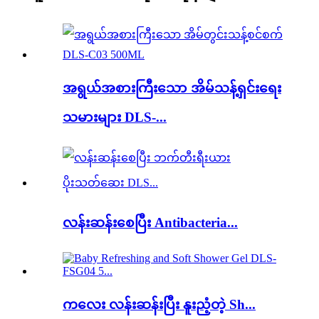
အရွယ်အစားကြီးသော အိမ်သန့်ရှင်းရေး
သမားများ DLS-...
လန်းဆန်းစေပြီး Antibacteria...
ကလေး လန်းဆန်းပြီး နူးညံ့တဲ့ Sh...