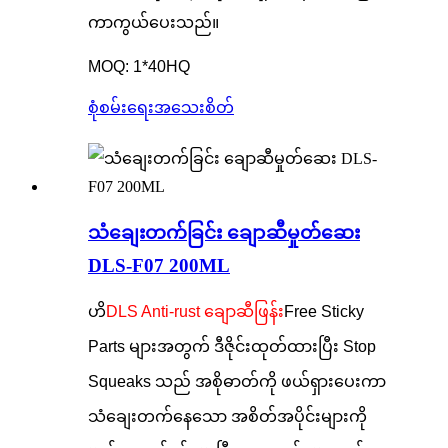
ကာကွယ်ပေးသည်။
MOQ: 1*40HQ
စုံစမ်းရေး
အသေးစိတ်
သံချေးတက်ခြင်း ချောဆီမှုတ်ဆေး
DLS-F07 200ML
ဟိ
DLS Anti-rust ချောဆီဖြန်း
Free Sticky
Parts များအတွက် ဒီဇိုင်းထုတ်ထားပြီး Stop
Squeaks သည် အစိုဓာတ်ကို ဖယ်ရှားပေးကာ
သံချေးတက်နေသော အစိတ်အပိုင်းများကို