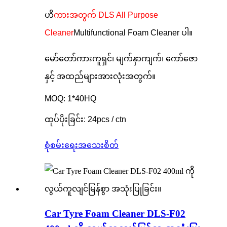
ဟိ
ကားအတွက် DLS All Purpose
Cleaner
Multifunctional Foam Cleaner ပါ။
မော်တော်ကားကူရှင်၊ မျက်နှာကျက်၊ ကော်ဇော
နှင့် အထည်များအားလုံးအတွက်။
MOQ: 1*40HQ
ထုပ်ပိုးခြင်း: 24pcs / ctn
စုံစမ်းရေး
အသေးစိတ်
Car Tyre Foam Cleaner DLS-F02