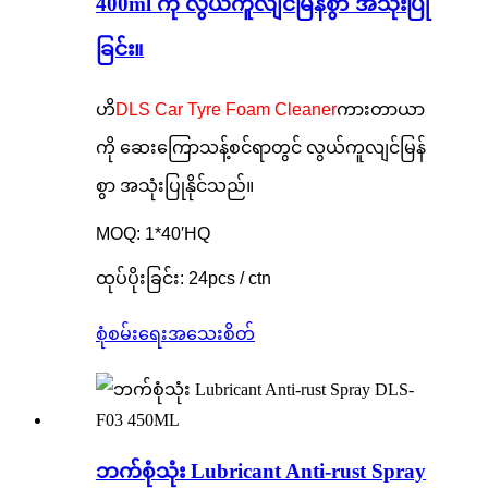
400ml ကို လွယ်ကူလျင်မြန်စွာ အသုံးပြု
ခြင်း။
ဟိ
DLS Car Tyre Foam Cleaner
ကားတာယာ
ကို ဆေးကြောသန့်စင်ရာတွင် လွယ်ကူလျင်မြန်
စွာ အသုံးပြုနိုင်သည်။
MOQ: 1*40′HQ
ထုပ်ပိုးခြင်း: 24pcs / ctn
စုံစမ်းရေး
အသေးစိတ်
ဘက်စုံသုံး Lubricant Anti-rust Spray