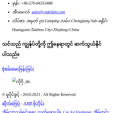
ဖုန်း-
+86-576-84353488
အီးမေးလ်-
sales@cndelishi.com
လိပ်စာ-
အမှတ် ၇၀ Lianping လမ်း၊ Chengjiang Sub-ခရိုင်၊
Huangyan၊ Taizhou City၊ Zhejiang၊ China
သင်သည် ကျွန်ုပ်တို့ကို ဤနေရာတွင် ဆက်သွယ်နိုင်
ပါသည်။
စုံစမ်းမေးမြန်းခြင်း
© မူပိုင်ခွင့် - 2010-2023 : All Rights Reserved.
ဆိုက်မြေပုံ
-
AMP မိုဘိုင်း
အိမ်သာသန့်ရှင်းရေး
,
လက်ဆေးပါ။
,
Car Air Freshener
,
အိမ်တွင်း