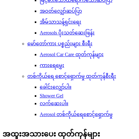
မြင့်မားသောထိရောက်သောဆပ်ပြာ
အဝတ်လျှော်ဆပ်ပြာ
အိမ်သာသန့်ရှင်းရေး
Aerosols ပိုးသတ်ဆေးဖြန်း
မော်တော်ကား ပစ္စည်းများ စီးရီး
Aerosol Car Care ထုတ်ကုန်များ
ကားရေမွှေး
တစ်ကိုယ်ရေ စောင့်ရှောက်မှု ထုတ်ကုန်စီးရီး
ခေါင်းလျှော်ပါ။
Shower Gel
လက်ဆေးပါ။
Aerosol တစ်ကိုယ်ရေစောင့်ရှောက်မှု
အထူးအသားပေး ထုတ်ကုန်များ