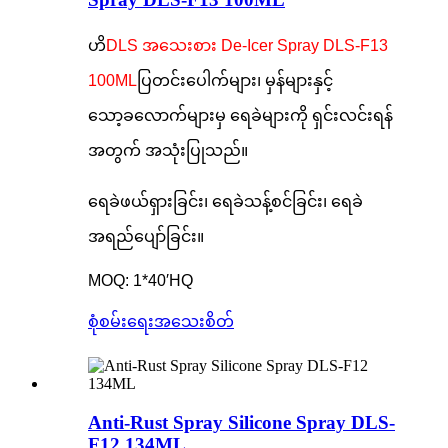
ဟိ
DLS အသေးစား De-Icer Spray DLS-F13
100ML
ပြတင်းပေါက်များ၊ မှန်များနှင့်
သော့ခလောက်များမှ ရေခဲများကို ရှင်းလင်းရန်
အတွက် အသုံးပြုသည်။
ရေခဲဖယ်ရှားခြင်း၊ ရေခဲသန့်စင်ခြင်း၊ ရေခဲ
အရည်ပျော်ခြင်း။
MOQ: 1*40′HQ
စုံစမ်းရေး
အသေးစိတ်
Anti-Rust Spray Silicone Spray DLS-
F12 134ML