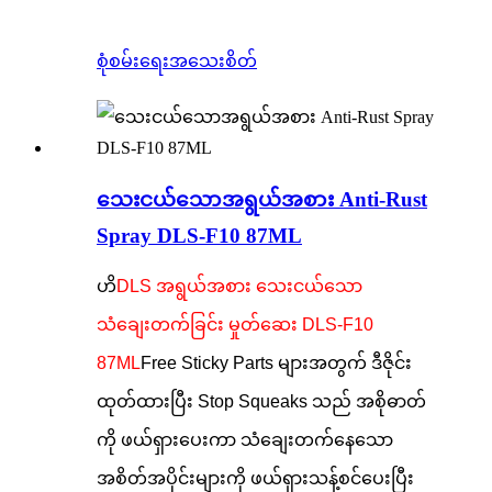
စုံစမ်းရေး
အသေးစိတ်
သေးငယ်သောအရွယ်အစား Anti-Rust
Spray DLS-F10 87ML
ဟိ
DLS အရွယ်အစား သေးငယ်သော
သံချေးတက်ခြင်း မှုတ်ဆေး DLS-F10
87ML
Free Sticky Parts များအတွက် ဒီဇိုင်း
ထုတ်ထားပြီး Stop Squeaks သည် အစိုဓာတ်
ကို ဖယ်ရှားပေးကာ သံချေးတက်နေသော
အစိတ်အပိုင်းများကို ဖယ်ရှားသန့်စင်ပေးပြီး