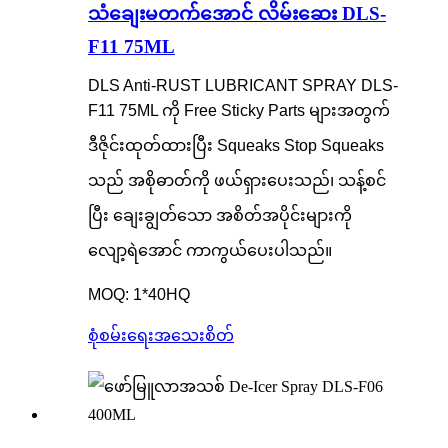
သံချေးမတက်အောင် လိမ်းဆေး DLS-
F11 75ML
DLS Anti-RUST LUBRICANT SPRAY DLS-
F11 75ML ကို Free Sticky Parts များအတွက်
ဒီဇိုင်းထုတ်ထားပြီး Squeaks Stop Squeaks
သည် အစိုဓာတ်ကို ဖယ်ရှားပေးသည်၊ သန့်စင်
ပြီး ချေးချွတ်သော အစိတ်အပိုင်းများကို
လျော့ရဲအောင် ကာကွယ်ပေးပါသည်။
MOQ: 1*40HQ
စုံစမ်းရေး
အသေးစိတ်