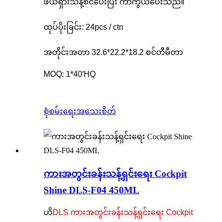
ဖယ်ရှားသန့်စင်ပေးပြီး ကာကွယ်ပေးသည်။
ထုပ်ပိုးခြင်း: 24pcs / ctn
အတိုင်းအတာ 32.6*22.2*18.2 စင်တီမီတာ
MOQ: 1*40′HQ
စုံစမ်းရေး
အသေးစိတ်
ကားအတွင်းခန်းသန့်ရှင်းရေး Cockpit
Shine DLS-F04 450ML
ဟိ
DLS ကားအတွင်းခန်းသန့်ရှင်းရေး Cockpit