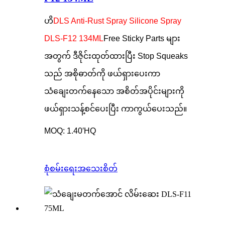
ဟိ
DLS Anti-Rust Spray Silicone Spray
DLS-F12 134ML
Free Sticky Parts များ
အတွက် ဒီဇိုင်းထုတ်ထားပြီး Stop Squeaks
သည် အစိုဓာတ်ကို ဖယ်ရှားပေးကာ
သံချေးတက်နေသော အစိတ်အပိုင်းများကို
ဖယ်ရှားသန့်စင်ပေးပြီး ကာကွယ်ပေးသည်။
MOQ: 1.40′HQ
စုံစမ်းရေး
အသေးစိတ်