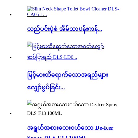
လည်ပင်းပုံစံ အိမ်သာပန်းကန်...
မြင့်မားထိရောက်သောအရည်များ
လျှော်ဖွပ်ခြင်း...
အရွယ်အစားသေးငယ်သော De-Icer
Spray DLS-F13 100ML