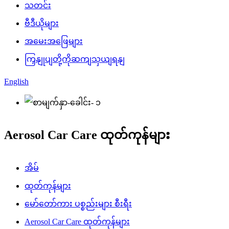
သတင်း
ဗီဒီယိုများ
အမေးအဖြေများ
ကြှနျုပျတို့ကိုဆကျသှယျရနျ
English
Aerosol Car Care ထုတ်ကုန်များ
အိမ်
ထုတ်ကုန်များ
မော်တော်ကား ပစ္စည်းများ စီးရီး
Aerosol Car Care ထုတ်ကုန်များ