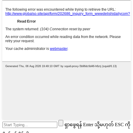
ရှာဖွေရန် Enter သို့မဟုတ် ESC ကို