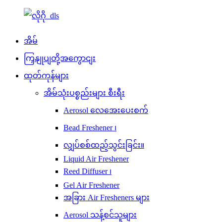
အိမ်
ကြှနျုပျတို့အကွောငျး
ထုတ်ကုန်များ
အိမ်သုံးပစ္စည်းများ စီးရီး
Aerosol လေအေးပေးစက်
Bead Freshener ၊
လျှပ်စစ်ထည့်သွင်းခြင်း။
Liquid Air Freshener
Reed Diffuser ၊
Gel Air Freshener
အခြား Air Fresheners များ
Aerosol သန့်စင်သူများ